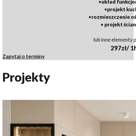
•
układ funkcjo
•
projekt kuc
•
rozmieszczenie oś
•
projekt ścia
lub
inne elementy p
297zł/ 1
Zapytaj o terminy
Projekty