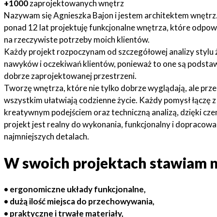
+
1000
zaprojektowanych wnętr
z
Nazywam się Agnieszka Bajon i jestem architektem wnętrz
ponad
12 lat
projektuję
funkcjonalne
wnętrza
, które
odpow
na
rzeczywiste
potrzeby moich klientów
.
Każdy projekt rozpoczynam od szczegółowej analizy stylu ż
nawyków i oczekiwań klientów, ponieważ to one są podsta
dobrze zaprojektowanej przestrzeni.
Tworzę wnętrza, które nie tylko dobrze wyglądają, ale prz
wszystkim
ułatwiają codzienne życie
. Każdy pomysł łączę z
kreatywnym podejściem oraz
techniczną analizą
, dzięki cz
projekt jest realny do wykonania, funkcjonalny i dopracow
najmniejszych detalach.
W swoich projektach stawiam n
•
ergonomiczne układy funkcjonalne
,
•
dużą ilość miejsca do przechowywania
,
•
praktyczne i trwałe materiały
,