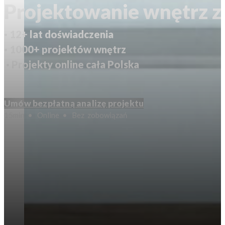
Projektowanie wnętrz z
· 12+ lat doświadczenia
· 1000+ projektów wnętrz
· Projekty online cała Polska
Umów bezpłatną analizę projektu
15min • Online • Bez zobowiązań