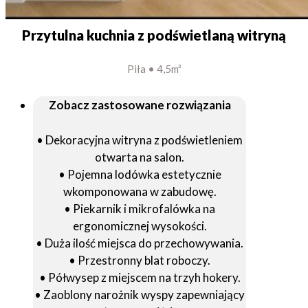
Przytulna kuchnia z podświetlaną witryną
Piła • 4,5m²
Zobacz zastosowane rozwiązania
• Dekoracyjna witryna z podświetleniem
otwarta na salon.
• Pojemna lodówka estetycznie
wkomponowana w zabudowę.
• Piekarnik i mikrofalówka na
ergonomicznej wysokości.
• Duża ilość miejsca do przechowywania.
• Przestronny blat roboczy.
• Półwysep z miejscem na trzyh hokery.
• Zaoblony narożnik wyspy zapewniający